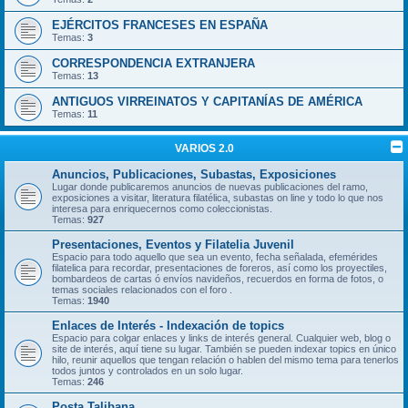
EJÉRCITOS FRANCESES EN ESPAÑA
Temas:
3
CORRESPONDENCIA EXTRANJERA
Temas:
13
ANTIGUOS VIRREINATOS Y CAPITANÍAS DE AMÉRICA
Temas:
11
VARIOS 2.0
Anuncios, Publicaciones, Subastas, Exposiciones
Lugar donde publicaremos anuncios de nuevas publicaciones del ramo,
exposiciones a visitar, literatura filatélica, subastas on line y todo lo que nos
interesa para enriquecernos como coleccionistas.
Temas:
927
Presentaciones, Eventos y Filatelia Juvenil
Espacio para todo aquello que sea un evento, fecha señalada, efemérides
filatelica para recordar, presentaciones de foreros, así como los proyectiles,
bombardeos de cartas ó envíos navideños, recuerdos en forma de fotos, o
temas sociales relacionados con el foro .
Temas:
1940
Enlaces de Interés - Indexación de topics
Espacio para colgar enlaces y links de interés general. Cualquier web, blog o
site de interés, aquí tiene su lugar. También se pueden indexar topics en único
hilo, reunir aquellos que tengan relación o hablen del mismo tema para tenerlos
todos juntos y controlados en un solo lugar.
Temas:
246
Posta Talibana