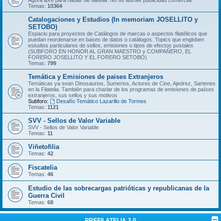
Temas:
10364
Catalogaciones y Estudios (In memoriam JOSELLITO y
SETOBO)
Espacio para proyectos de Catálogos de marcas o aspectos filatélicos que
puedan reordenarse en bases de datos o catálogos. Topics que engloben
estudios particulares de sellos, emisiones o tipos de efectos postales
(SUBFORO EN HONOR AL GRAN MAESTRO y COMPAÑERO, EL
FORERO JOSELLITO Y EL FORERO SETOBO)
Temas:
799
Temática y Emisiones de paises Extranjeros
Temáticas ya sean Dinosaurios, Sumerios, Actores de Cine, Ajedrez, Sartenes
en la Filatelia. También para charlar de los programas de emisiones de países
extranjeros, sus sellos y sus motivos
Subforo:
Desafío Temático Lazarillo de Tormes
Temas:
1121
SVV - Sellos de Valor Variable
SVV - Sellos de Valor Variable
Temas:
11
Viñetofilia
Temas:
42
Fiscatelia
Temas:
46
Estudio de las sobrecargas patrióticas y republicanas de la
Guerra Civil
Temas:
68
PREFILATELIA 2.0