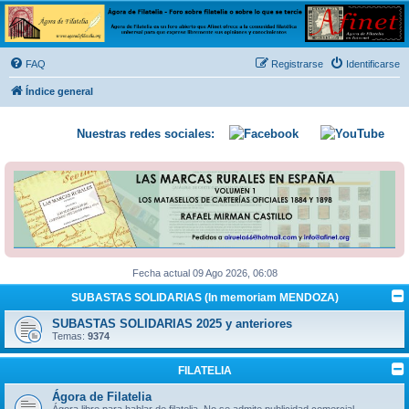
Ágora de Filatelia
Foro sobre filatelia o sobre lo que se tercie. Ágora de Filatelia es un foro abierto que Afinet
ofrece a la comunidad filatélica universal para que exprese libremente sus opiniones y
FAQ
Registrarse
Identificarse
conocimientos
Índice general
Nuestras redes sociales:
Fecha actual 09 Ago 2026, 06:08
SUBASTAS SOLIDARIAS (In memoriam MENDOZA)
SUBASTAS SOLIDARIAS 2025 y anteriores
Temas:
9374
FILATELIA
Ágora de Filatelia
Ágora libre para hablar de filatelia. No se admite publicidad comercial.