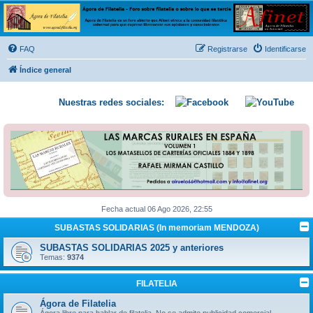
Ágora de Filatelia
Foro sobre filatelia o sobre lo que se tercie. Ágora de Filatelia es un foro abierto que Afinet
ofrece a la comunidad filatélica universal para que exprese libremente sus opiniones y
FAQ
Registrarse
Identificarse
conocimientos
Índice general
Nuestras redes sociales:
Fecha actual 06 Ago 2026, 22:55
SUBASTAS SOLIDARIAS (In memoriam MENDOZA)
SUBASTAS SOLIDARIAS 2025 y anteriores
Temas:
9374
FILATELIA
Ágora de Filatelia
Ágora libre para hablar de filatelia. No se admite publicidad comercial.