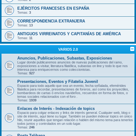
EJÉRCITOS FRANCESES EN ESPAÑA
Temas:
3
CORRESPONDENCIA EXTRANJERA
Temas:
13
ANTIGUOS VIRREINATOS Y CAPITANÍAS DE AMÉRICA
Temas:
11
VARIOS 2.0
Anuncios, Publicaciones, Subastas, Exposiciones
Lugar donde publicaremos anuncios de nuevas publicaciones del ramo,
exposiciones a visitar, literatura filatélica, subastas on line y todo lo que nos
interesa para enriquecernos como coleccionistas.
Temas:
927
Presentaciones, Eventos y Filatelia Juvenil
Espacio para todo aquello que sea un evento, fecha señalada, efemérides
filatelica para recordar, presentaciones de foreros, así como los proyectiles,
bombardeos de cartas ó envíos navideños, recuerdos en forma de fotos, o
temas sociales relacionados con el foro .
Temas:
1939
Enlaces de Interés - Indexación de topics
Espacio para colgar enlaces y links de interés general. Cualquier web, blog o
site de interés, aquí tiene su lugar. También se pueden indexar topics en único
hilo, reunir aquellos que tengan relación o hablen del mismo tema para tenerlos
todos juntos y controlados en un solo lugar.
Temas:
246
Posta Talibana