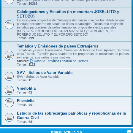
Temas:
10363
Catalogaciones y Estudios (In memoriam JOSELLITO y
SETOBO)
Espacio para proyectos de Catálogos de marcas o aspectos filatélicos que
puedan reordenarse en bases de datos o catálogos. Topics que engloben
estudios particulares de sellos, emisiones o tipos de efectos postales
(SUBFORO EN HONOR AL GRAN MAESTRO y COMPAÑERO, EL
FORERO JOSELLITO Y EL FORERO SETOBO)
Temas:
799
Temática y Emisiones de paises Extranjeros
Temáticas ya sean Dinosaurios, Sumerios, Actores de Cine, Ajedrez, Sartenes
en la Filatelia. También para charlar de los programas de emisiones de países
extranjeros, sus sellos y sus motivos
Subforo:
Desafío Temático Lazarillo de Tormes
Temas:
1121
SVV - Sellos de Valor Variable
SVV - Sellos de Valor Variable
Temas:
11
Viñetofilia
Temas:
42
Fiscatelia
Temas:
46
Estudio de las sobrecargas patrióticas y republicanas de la
Guerra Civil
Temas:
68
PREFILATELIA 2.0