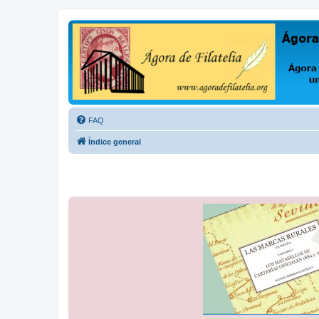
Ágora de Filatelia
Foro sobre filatelia o sobre lo que se tercie. Ágora de Filatelia es un f
FAQ
Índice general