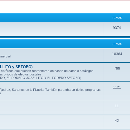
TEMAS
T
9374
e
m
TEMAS
a
T
10364
omercial.
s
e
ELLITO y SETOBO)
T
799
m
ilatélicos que puedan reordenarse en bases de datos o catálogos.
es o tipos de efectos postales
e
a
O, EL FORERO JOSELLITO Y EL FORERO SETOBO)
m
s
T
1121
jedrez, Sartenes en la Filatelia. También para charlar de los programas
a
s
e
s
m
T
11
a
e
s
T
42
m
e
a