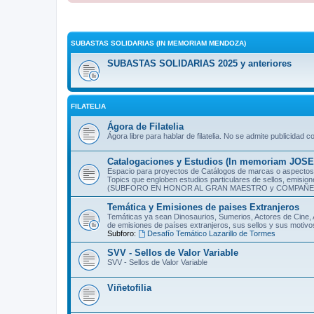
SUBASTAS SOLIDARIAS (IN MEMORIAM MENDOZA)
SUBASTAS SOLIDARIAS 2025 y anteriores
FILATELIA
Ágora de Filatelia
Ágora libre para hablar de filatelia. No se admite publicidad c
Catalogaciones y Estudios (In memoriam JOS
Espacio para proyectos de Catálogos de marcas o aspectos f
Topics que engloben estudios particulares de sellos, emision
(SUBFORO EN HONOR AL GRAN MAESTRO y COMPAÑER
Temática y Emisiones de paises Extranjeros
Temáticas ya sean Dinosaurios, Sumerios, Actores de Cine, A
de emisiones de países extranjeros, sus sellos y sus motivo
Subforo:
Desafío Temático Lazarillo de Tormes
SVV - Sellos de Valor Variable
SVV - Sellos de Valor Variable
Viñetofilia