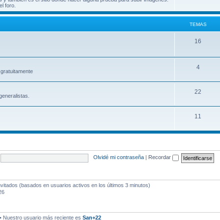
l foro.
e
a
m
s
TEMAS
a
T
16
s
e
m
T
4
gratuitamente
a
e
T
22
s
m
eneralistas.
e
a
T
11
m
s
e
a
m
s
a
Olvidé mi contraseña
|
Recordar
s
nvitados (basados en usuarios activos en los últimos 3 minutos)
26
• Nuestro usuario más reciente es
San+22