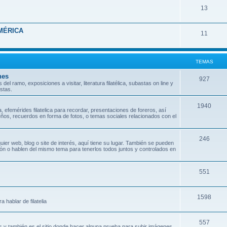
T
13
m
s
e
a
MÉRICA
T
11
m
s
e
a
m
s
TEMAS
a
nes
T
927
 ramo, exposiciones a visitar, literatura filatélica, subastas on line y
s
stas.
e
m
T
1940
 efemérides filatelica para recordar, presentaciones de foreros, así
ños, recuerdos en forma de fotos, o temas sociales relacionados con el
a
e
s
m
T
246
uier web, blog o site de interés, aquí tiene su lugar. También se pueden
a
ción o hablen del mismo tema para tenerlos todos juntos y controlados en
e
s
m
T
551
a
e
s
T
1598
m
hablar de filatelia
e
a
T
557
m
s
 y también es el sitio donde hacer alguna prueba para subir imágenes.