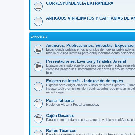
CORRESPONDENCIA EXTRANJERA
ANTIGUOS VIRREINATOS Y CAPITANÍAS DE A
VARIOS 2.0
Anuncios, Publicaciones, Subastas, Exposicio
Lugar donde publicaremos anuncios de nuevas publicaciones del
todo lo que nos interesa para enriquecernos como coleccioni
Presentaciones, Eventos y Filatelia Juvenil
Espacio para todo aquello que sea un evento, fecha señalada,
como los proyectiles, bombardeos de cartas ó envíos navide
foro .
Enlaces de Interés - Indexación de topics
Espacio para colgar enlaces y links de interés general. Cualq
indexar topics en único hilo, reunir aquellos que tengan rela
un solo lugar.
Posta Talibana
Haciendo Historia Postal alternativa.
Cajón Desastre
Para que nos podamos pegar a gusto y dejemos el Ágora para 
Rollos Técnicos
Para hacer preguntas o resolver dudas sobre temas técnicos