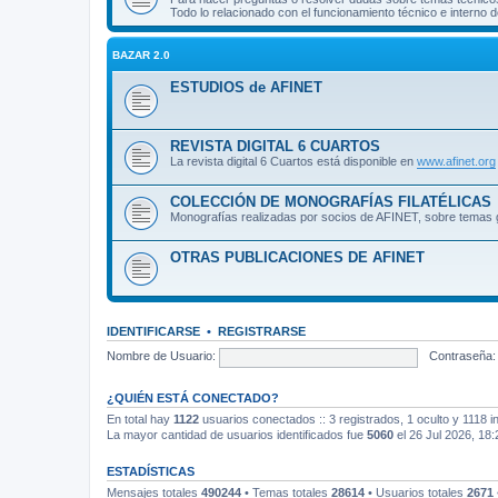
Todo lo relacionado con el funcionamiento técnico e interno de
BAZAR 2.0
ESTUDIOS de AFINET
REVISTA DIGITAL 6 CUARTOS
La revista digital 6 Cuartos está disponible en
www.afinet.org
COLECCIÓN DE MONOGRAFÍAS FILATÉLICAS
Monografías realizadas por socios de AFINET, sobre temas g
OTRAS PUBLICACIONES DE AFINET
IDENTIFICARSE
•
REGISTRARSE
Nombre de Usuario:
Contraseña:
¿QUIÉN ESTÁ CONECTADO?
En total hay
1122
usuarios conectados :: 3 registrados, 1 oculto y 1118 i
La mayor cantidad de usuarios identificados fue
5060
el 26 Jul 2026, 18:
ESTADÍSTICAS
Mensajes totales
490244
• Temas totales
28614
• Usuarios totales
2671