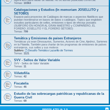
Temas:
10363
Catalogaciones y Estudios (In memoriam JOSELLITO y
SETOBO)
Espacio para proyectos de Catálogos de marcas o aspectos filatélicos que
puedan reordenarse en bases de datos o catálogos. Topics que engloben
estudios particulares de sellos, emisiones o tipos de efectos postales
(SUBFORO EN HONOR AL GRAN MAESTRO y COMPAÑERO, EL
FORERO JOSELLITO Y EL FORERO SETOBO)
Temas:
799
Temática y Emisiones de paises Extranjeros
Temáticas ya sean Dinosaurios, Sumerios, Actores de Cine, Ajedrez, Sartenes
en la Filatelia. También para charlar de los programas de emisiones de países
extranjeros, sus sellos y sus motivos
Subforo:
Desafío Temático Lazarillo de Tormes
Temas:
1121
SVV - Sellos de Valor Variable
SVV - Sellos de Valor Variable
Temas:
11
Viñetofilia
Temas:
42
Fiscatelia
Temas:
46
Estudio de las sobrecargas patrióticas y republicanas de la
Guerra Civil
Temas:
68
PREFILATELIA 2.0