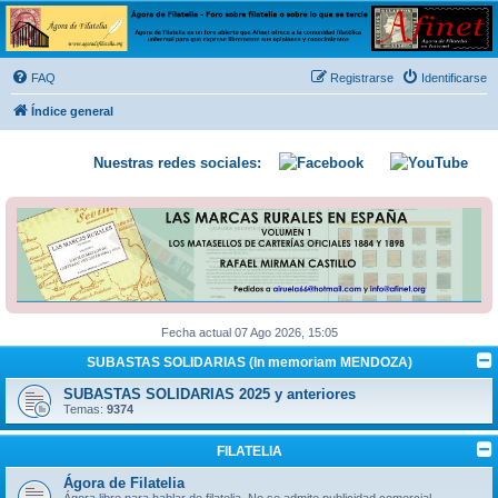
Ágora de Filatelia
Foro sobre filatelia o sobre lo que se tercie. Ágora de Filatelia es un foro abierto que Afinet
ofrece a la comunidad filatélica universal para que exprese libremente sus opiniones y
FAQ
Registrarse
Identificarse
conocimientos
Índice general
Nuestras redes sociales:
Fecha actual 07 Ago 2026, 15:05
SUBASTAS SOLIDARIAS (In memoriam MENDOZA)
SUBASTAS SOLIDARIAS 2025 y anteriores
Temas:
9374
FILATELIA
Ágora de Filatelia
Ágora libre para hablar de filatelia. No se admite publicidad comercial.