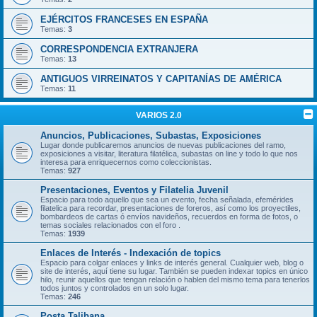
EJÉRCITOS FRANCESES EN ESPAÑA
Temas:
3
CORRESPONDENCIA EXTRANJERA
Temas:
13
ANTIGUOS VIRREINATOS Y CAPITANÍAS DE AMÉRICA
Temas:
11
VARIOS 2.0
Anuncios, Publicaciones, Subastas, Exposiciones
Lugar donde publicaremos anuncios de nuevas publicaciones del ramo,
exposiciones a visitar, literatura filatélica, subastas on line y todo lo que nos
interesa para enriquecernos como coleccionistas.
Temas:
927
Presentaciones, Eventos y Filatelia Juvenil
Espacio para todo aquello que sea un evento, fecha señalada, efemérides
filatelica para recordar, presentaciones de foreros, así como los proyectiles,
bombardeos de cartas ó envíos navideños, recuerdos en forma de fotos, o
temas sociales relacionados con el foro .
Temas:
1939
Enlaces de Interés - Indexación de topics
Espacio para colgar enlaces y links de interés general. Cualquier web, blog o
site de interés, aquí tiene su lugar. También se pueden indexar topics en único
hilo, reunir aquellos que tengan relación o hablen del mismo tema para tenerlos
todos juntos y controlados en un solo lugar.
Temas:
246
Posta Talibana