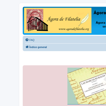
Ágora de Filatelia
Foro sobre filatelia o sobre lo que se tercie. Ágora de Filatelia es un f
FAQ
Índice general