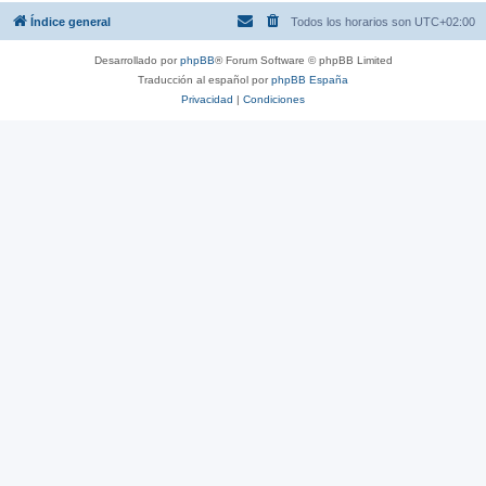
Índice general
Todos los horarios son
UTC+02:00
Desarrollado por
phpBB
® Forum Software © phpBB Limited
Traducción al español por
phpBB España
Privacidad
|
Condiciones