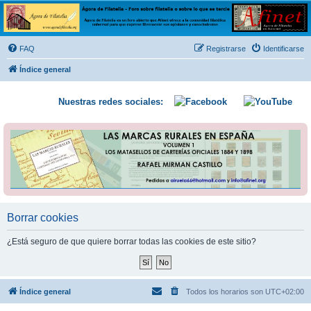
Ágora de Filatelia
Foro sobre filatelia o sobre lo que se tercie. Ágora de Filatelia es un foro abierto que Afinet
ofrece a la comunidad filatélica universal para que exprese libremente sus opiniones y
FAQ
Registrarse
Identificarse
conocimientos
Índice general
Nuestras redes sociales:
Borrar cookies
¿Está seguro de que quiere borrar todas las cookies de este sitio?
Índice general
Todos los horarios son
UTC+02:00