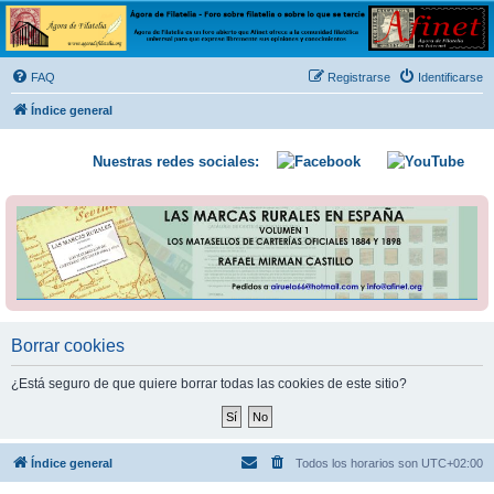
Ágora de Filatelia
Foro sobre filatelia o sobre lo que se tercie. Ágora de Filatelia es un foro abierto que Afinet
ofrece a la comunidad filatélica universal para que exprese libremente sus opiniones y
FAQ
Registrarse
Identificarse
conocimientos
Índice general
Nuestras redes sociales:
Borrar cookies
¿Está seguro de que quiere borrar todas las cookies de este sitio?
Índice general
Todos los horarios son
UTC+02:00