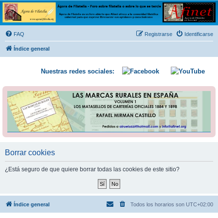
Ágora de Filatelia
Foro sobre filatelia o sobre lo que se tercie. Ágora de Filatelia es un foro abierto que Afinet
ofrece a la comunidad filatélica universal para que exprese libremente sus opiniones y
FAQ
Registrarse
Identificarse
conocimientos
Índice general
Nuestras redes sociales:
Borrar cookies
¿Está seguro de que quiere borrar todas las cookies de este sitio?
Índice general
Todos los horarios son
UTC+02:00