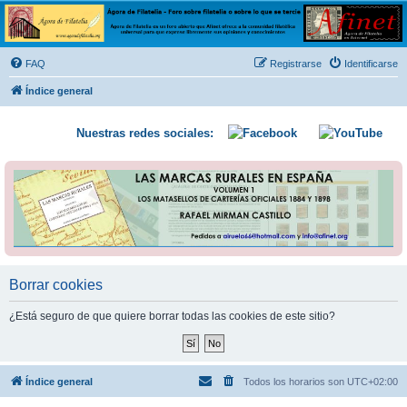
Ágora de Filatelia
Foro sobre filatelia o sobre lo que se tercie. Ágora de Filatelia es un foro abierto que Afinet
ofrece a la comunidad filatélica universal para que exprese libremente sus opiniones y
FAQ
Registrarse
Identificarse
conocimientos
Índice general
Nuestras redes sociales:
Borrar cookies
¿Está seguro de que quiere borrar todas las cookies de este sitio?
Índice general
Todos los horarios son
UTC+02:00