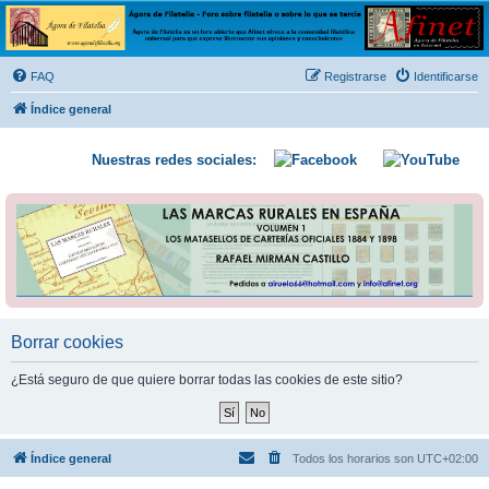
Ágora de Filatelia
Foro sobre filatelia o sobre lo que se tercie. Ágora de Filatelia es un foro abierto que Afinet
ofrece a la comunidad filatélica universal para que exprese libremente sus opiniones y
FAQ
Registrarse
Identificarse
conocimientos
Índice general
Nuestras redes sociales:
Borrar cookies
¿Está seguro de que quiere borrar todas las cookies de este sitio?
Índice general
Todos los horarios son
UTC+02:00