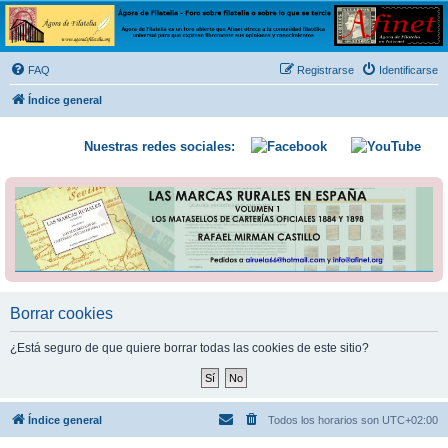
Ágora de Filatelia
Foro sobre filatelia o sobre lo que se tercie. Ágora de Filatelia es un foro abierto que Afinet
ofrece a la comunidad filatélica universal para que exprese libremente sus opiniones y
FAQ
Registrarse
Identificarse
conocimientos
Índice general
Nuestras redes sociales:
Borrar cookies
¿Está seguro de que quiere borrar todas las cookies de este sitio?
Índice general
Todos los horarios son
UTC+02:00