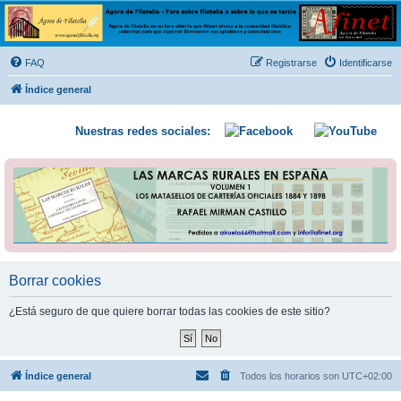
Ágora de Filatelia
Foro sobre filatelia o sobre lo que se tercie. Ágora de Filatelia es un foro abierto que Afinet
ofrece a la comunidad filatélica universal para que exprese libremente sus opiniones y
FAQ
Registrarse
Identificarse
conocimientos
Índice general
Nuestras redes sociales:
Borrar cookies
¿Está seguro de que quiere borrar todas las cookies de este sitio?
Índice general
Todos los horarios son
UTC+02:00