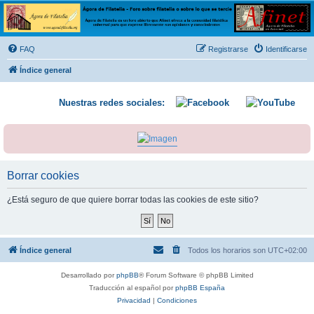
Ágora de Filatelia
Foro sobre filatelia o sobre lo que se tercie. Ágora de Filatelia es un foro abierto que Afinet
ofrece a la comunidad filatélica universal para que exprese libremente sus opiniones y
FAQ
Registrarse
Identificarse
conocimientos
Índice general
Nuestras redes sociales:
Borrar cookies
¿Está seguro de que quiere borrar todas las cookies de este sitio?
Índice general
Todos los horarios son
UTC+02:00
Desarrollado por
phpBB
® Forum Software © phpBB Limited
Traducción al español por
phpBB España
Privacidad
|
Condiciones