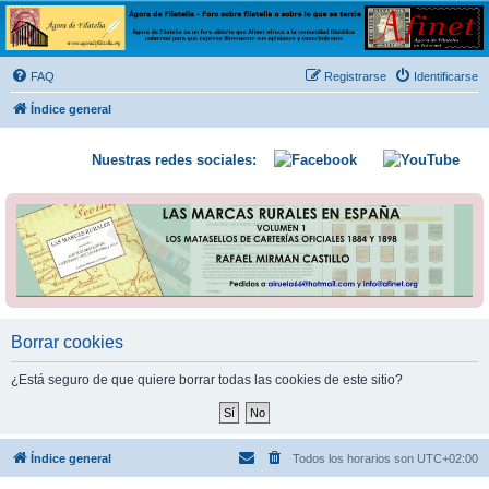
Ágora de Filatelia
Foro sobre filatelia o sobre lo que se tercie. Ágora de Filatelia es un foro abierto que Afinet
ofrece a la comunidad filatélica universal para que exprese libremente sus opiniones y
FAQ
Registrarse
Identificarse
conocimientos
Índice general
Nuestras redes sociales:
Borrar cookies
¿Está seguro de que quiere borrar todas las cookies de este sitio?
Índice general
Todos los horarios son
UTC+02:00