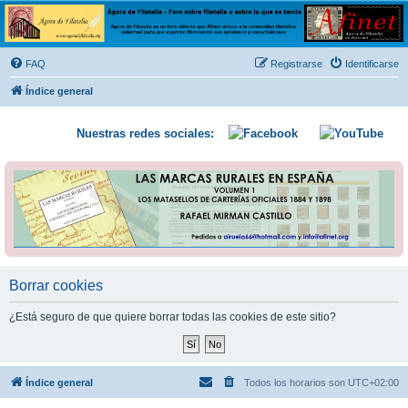
Ágora de Filatelia
Foro sobre filatelia o sobre lo que se tercie. Ágora de Filatelia es un foro abierto que Afinet
ofrece a la comunidad filatélica universal para que exprese libremente sus opiniones y
FAQ
Registrarse
Identificarse
conocimientos
Índice general
Nuestras redes sociales:
Borrar cookies
¿Está seguro de que quiere borrar todas las cookies de este sitio?
Índice general
Todos los horarios son
UTC+02:00