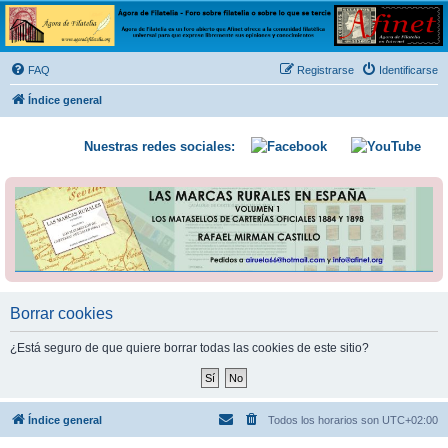
Ágora de Filatelia
Foro sobre filatelia o sobre lo que se tercie. Ágora de Filatelia es un foro abierto que Afinet
ofrece a la comunidad filatélica universal para que exprese libremente sus opiniones y
FAQ
Registrarse
Identificarse
conocimientos
Índice general
Nuestras redes sociales:
Borrar cookies
¿Está seguro de que quiere borrar todas las cookies de este sitio?
Índice general
Todos los horarios son
UTC+02:00