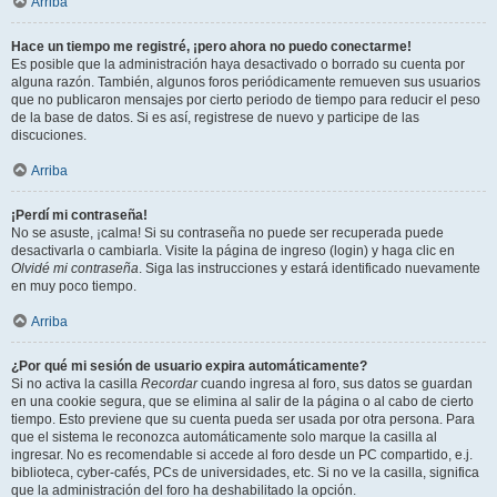
Arriba
Hace un tiempo me registré, ¡pero ahora no puedo conectarme!
Es posible que la administración haya desactivado o borrado su cuenta por
alguna razón. También, algunos foros periódicamente remueven sus usuarios
que no publicaron mensajes por cierto periodo de tiempo para reducir el peso
de la base de datos. Si es así, registrese de nuevo y participe de las
discuciones.
Arriba
¡Perdí mi contraseña!
No se asuste, ¡calma! Si su contraseña no puede ser recuperada puede
desactivarla o cambiarla. Visite la página de ingreso (login) y haga clic en
Olvidé mi contraseña
. Siga las instrucciones y estará identificado nuevamente
en muy poco tiempo.
Arriba
¿Por qué mi sesión de usuario expira automáticamente?
Si no activa la casilla
Recordar
cuando ingresa al foro, sus datos se guardan
en una cookie segura, que se elimina al salir de la página o al cabo de cierto
tiempo. Esto previene que su cuenta pueda ser usada por otra persona. Para
que el sistema le reconozca automáticamente solo marque la casilla al
ingresar. No es recomendable si accede al foro desde un PC compartido, e.j.
biblioteca, cyber-cafés, PCs de universidades, etc. Si no ve la casilla, significa
que la administración del foro ha deshabilitado la opción.