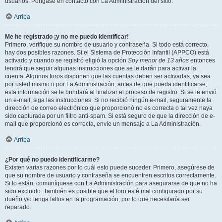
usuarios. Póngase en contacto con La Administración del sitio.
Arriba
Me he registrado ¡y no me puedo identificar!
Primero, verifique su nombre de usuario y contraseña. Si todo está correcto,
hay dos posibles razones. Si el Sistema de Protección Infantil (APPCO) está
activado y cuando se registró eligió la opción
Soy menor de 13 años
entonces
tendrá que seguir algunas instrucciones que se le darán para activar la
cuenta. Algunos foros disponen que las cuentas deben ser activadas, ya sea
por usted mismo o por La Administración, antes de que pueda identificarse;
esta información se le brindará al finalizar el proceso de registro. Si se le envió
un e-mail, siga las instrucciones. Si no recibió ningún e-mail, seguramente la
dirección de correo electrónico que proporcionó no es correcta o tal vez haya
sido capturada por un filtro anti-spam. Si está seguro de que la dirección de e-
mail que proporcionó es correcta, envíe un mensaje a La Administración.
Arriba
¿Por qué no puedo identificarme?
Existen varias razones por lo cuál esto puede suceder. Primero, asegúrese de
que su nombre de usuario y contraseña se encuentren escritos correctamente.
Si lo están, comuníquese con La Administración para asegurarse de que no ha
sido excluido. También es posible que el foro esté mal configurado por su
dueño y/o tenga fallos en la programación, por lo que necesitaría ser
reparado.