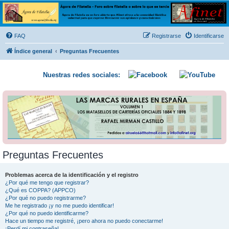
Ágora de Filatelia
Foro sobre filatelia o sobre lo que se tercie. Ágora de Filatelia es un foro abierto que Afinet
ofrece a la comunidad filatélica universal para que exprese libremente sus opiniones y
FAQ
Registrarse
Identificarse
conocimientos
Índice general
Preguntas Frecuentes
Nuestras redes sociales:
Preguntas Frecuentes
Problemas acerca de la identificación y el registro
¿Por qué me tengo que registrar?
¿Qué es COPPA? (APPCO)
¿Por qué no puedo registrarme?
Me he registrado ¡y no me puedo identificar!
¿Por qué no puedo identificarme?
Hace un tiempo me registré, ¡pero ahora no puedo conectarme!
¡Perdí mi contraseña!