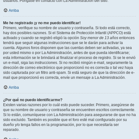
usuarios. Póngase en contacto con La Administración del sitio.
Arriba
Me he registrado ¡y no me puedo identificar!
Primero, verifique su nombre de usuario y contraseña. Si todo está correcto,
hay dos posibles razones. Si el Sistema de Protección Infantil (APPCO) está
activado y cuando se registró eligió la opción
Soy menor de 13 años
entonces
tendrá que seguir algunas instrucciones que se le darán para activar la
cuenta. Algunos foros disponen que las cuentas deben ser activadas, ya sea
por usted mismo o por La Administración, antes de que pueda identificarse;
esta información se le brindará al finalizar el proceso de registro. Si se le envió
un e-mail, siga las instrucciones. Si no recibió ningún e-mail, seguramente la
dirección de correo electrónico que proporcionó no es correcta o tal vez haya
sido capturada por un filtro anti-spam. Si está seguro de que la dirección de e-
mail que proporcionó es correcta, envíe un mensaje a La Administración.
Arriba
¿Por qué no puedo identificarme?
Existen varias razones por lo cuál esto puede suceder. Primero, asegúrese de
que su nombre de usuario y contraseña se encuentren escritos correctamente.
Si lo están, comuníquese con La Administración para asegurarse de que no ha
sido excluido. También es posible que el foro esté mal configurado por su
dueño y/o tenga fallos en la programación, por lo que necesitaría ser
reparado.