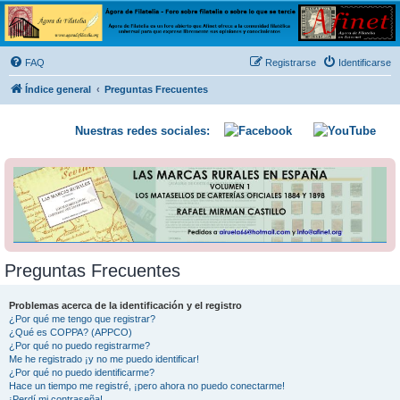
Ágora de Filatelia
Foro sobre filatelia o sobre lo que se tercie. Ágora de Filatelia es un foro abierto que Afinet
ofrece a la comunidad filatélica universal para que exprese libremente sus opiniones y
FAQ
Registrarse
Identificarse
conocimientos
Índice general
Preguntas Frecuentes
Nuestras redes sociales:
Preguntas Frecuentes
Problemas acerca de la identificación y el registro
¿Por qué me tengo que registrar?
¿Qué es COPPA? (APPCO)
¿Por qué no puedo registrarme?
Me he registrado ¡y no me puedo identificar!
¿Por qué no puedo identificarme?
Hace un tiempo me registré, ¡pero ahora no puedo conectarme!
¡Perdí mi contraseña!