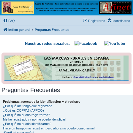
Ágora de Filatelia
Foro sobre filatelia o sobre lo que se tercie. Ágora de Filatelia es un foro abierto que Afinet
ofrece a la comunidad filatélica universal para que exprese libremente sus opiniones y
FAQ
Registrarse
Identificarse
conocimientos
Índice general
Preguntas Frecuentes
Nuestras redes sociales:
Preguntas Frecuentes
Problemas acerca de la identificación y el registro
¿Por qué me tengo que registrar?
¿Qué es COPPA? (APPCO)
¿Por qué no puedo registrarme?
Me he registrado ¡y no me puedo identificar!
¿Por qué no puedo identificarme?
Hace un tiempo me registré, ¡pero ahora no puedo conectarme!
¡Perdí mi contraseña!