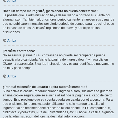
Arriba
Hace un tiempo me registré, ¡pero ahora no puedo conectarme!
Es posible que la administración haya desactivado o borrado su cuenta por
alguna razón. También, algunos foros periódicamente remueven sus usuarios
que no publicaron mensajes por cierto periodo de tiempo para reducir el peso
de la base de datos. Si es así, registrese de nuevo y participe de las
discuciones.
Arriba
¡Perdí mi contraseña!
No se asuste, ¡calma! Si su contraseña no puede ser recuperada puede
desactivarla o cambiarla. Visite la página de ingreso (login) y haga clic en
Olvidé mi contraseña
. Siga las instrucciones y estará identificado nuevamente
en muy poco tiempo.
Arriba
¿Por qué mi sesión de usuario expira automáticamente?
Si no activa la casilla
Recordar
cuando ingresa al foro, sus datos se guardan
en una cookie segura, que se elimina al salir de la página o al cabo de cierto
tiempo. Esto previene que su cuenta pueda ser usada por otra persona. Para
que el sistema le reconozca automáticamente solo marque la casilla al
ingresar. No es recomendable si accede al foro desde un PC compartido, e.j.
biblioteca, cyber-cafés, PCs de universidades, etc. Si no ve la casilla, significa
que la administración del foro ha deshabilitado la opción.