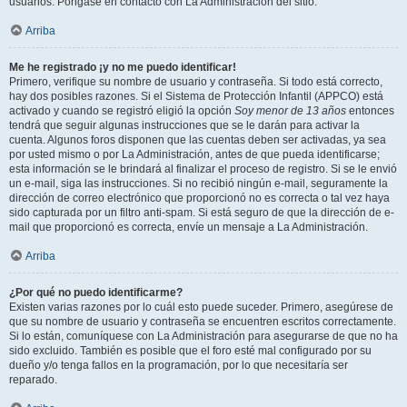
usuarios. Póngase en contacto con La Administración del sitio.
Arriba
Me he registrado ¡y no me puedo identificar!
Primero, verifique su nombre de usuario y contraseña. Si todo está correcto,
hay dos posibles razones. Si el Sistema de Protección Infantil (APPCO) está
activado y cuando se registró eligió la opción
Soy menor de 13 años
entonces
tendrá que seguir algunas instrucciones que se le darán para activar la
cuenta. Algunos foros disponen que las cuentas deben ser activadas, ya sea
por usted mismo o por La Administración, antes de que pueda identificarse;
esta información se le brindará al finalizar el proceso de registro. Si se le envió
un e-mail, siga las instrucciones. Si no recibió ningún e-mail, seguramente la
dirección de correo electrónico que proporcionó no es correcta o tal vez haya
sido capturada por un filtro anti-spam. Si está seguro de que la dirección de e-
mail que proporcionó es correcta, envíe un mensaje a La Administración.
Arriba
¿Por qué no puedo identificarme?
Existen varias razones por lo cuál esto puede suceder. Primero, asegúrese de
que su nombre de usuario y contraseña se encuentren escritos correctamente.
Si lo están, comuníquese con La Administración para asegurarse de que no ha
sido excluido. También es posible que el foro esté mal configurado por su
dueño y/o tenga fallos en la programación, por lo que necesitaría ser
reparado.