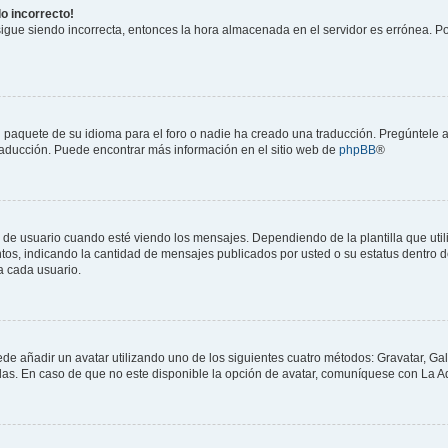
do incorrecto!
 sigue siendo incorrecta, entonces la hora almacenada en el servidor es errónea. P
 paquete de su idioma para el foro o nadie ha creado una traducción. Pregúntele a
 traducción. Puede encontrar más información en el sitio web de
phpBB
®
suario cuando esté viendo los mensajes. Dependiendo de la plantilla que utilice
ntos, indicando la cantidad de mensajes publicados por usted o su estatus dentro
a cada usuario.
ede añadir un avatar utilizando uno de los siguientes cuatro métodos: Gravatar, Ga
s. En caso de que no este disponible la opción de avatar, comuníquese con La Ad