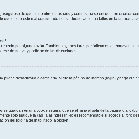
o, asegúrese de que su nombre de usuario y contraseña se encuentren escritos co
 que el foro esté mal configurado por su dueño y/o tenga fallos en la programació
rme!
su cuenta por alguna razón. También, algunos foros periódicamente remueven sus 
strese de nuevo y participe de las discuciones.
 puede desactivarla o cambiarla. Visite la página de ingreso (login) y haga clic 
os se guardan en una cookie segura, que se elimina al salir de la página o al cab
ente solo marque la casilla al ingresar. No es recomendable si accede al foro des
tración del foro ha deshabilitado la opción.