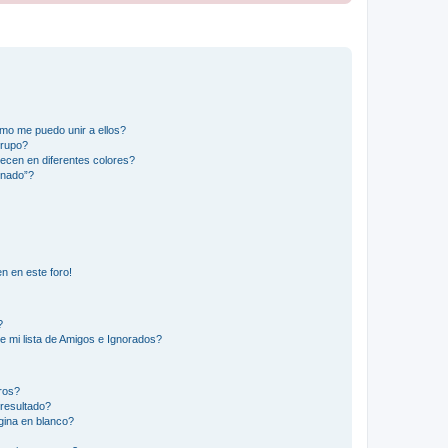
mo me puedo unir a ellos?
Grupo?
ecen en diferentes colores?
inado”?
n en este foro!
?
e mi lista de Amigos e Ignorados?
ros?
resultado?
ina en blanco?