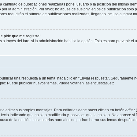
cantidad de publicaciones realizadas por el usuario o la posición del mismo dentr
r la administración. Por favor, no abuse de sus privilegios de publicación solo p
ores reducirán el número de publicaciones realizadas, llegando incluso a tomar me
me pide que me registre!
 a través del foro, si la administración habilita la opción. Esto es para prevenir e
publicar una respuesta a un tema, haga clic en “Enviar respuesta”. Seguramente ne
mplo: Puede publicar nuevos temas, Puede votar en las encuestas, etc.
 o editar sus propios mensajes. Para editarlos debe hacer clic en en botón
editar
(
texto indicando que ha sido modificado y las veces que lo ha sido. No aparece si 
a causa de la edición. Los usuarios normales no podrán borrar sus temas después 