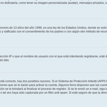
no disfrutaría, como tener su imagen personalizada (avatar), mensajes privados, s
res de 13 años del año 1998, es una ley de los Estados Unidos, donde se solicita 
to y ratificado con el consentimiento de los padres o con algún otro método de rec
ección IP o que el nombre de usuario con el que está intentando registrarse, esté 
l sitio.
stá correcto, hay dos posibles razones. Si el Sistema de Protección Infantil (APPC
iones que se le darán para activar la cuenta. Algunos foros disponen que las cuen
ón se le brindará al finalizar el proceso de registro. Si se le envió un e-mail, siga
o tal vez haya sido capturada por un filtro anti-spam. Si está seguro de que la di