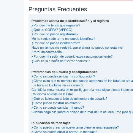
Preguntas Frecuentes
Problemas acerca de la identificación y el registro
¿Por qué me tengo que registrar?
¿Qué es COPPA? (APPCO)
¿Por qué no puedo registrarme?
Me he registrado ¡y no me puedo identificar!
¿Por qué no puedo identificarme?
Hace un tiempo me registré, ¡pero ahora no puedo conectarme!
¡Perdí mi contraseña!
¿Por qué mi sesión de usuario expira automáticamente?
¿Cuál es la función de “Borrar cookies”?
Preferencias de usuario y configuraciones
¿Cómo se puede cambiar mi configuración?
¿Cómo evito que mi nombre de usuario aparezca en las listas de usu
¡La hora en los foros no es correcta!
Cambié la zona horaria en mi perfil, ¡pero la hora sigue siendo incorrec
¡Mi idioma no está en la lista!
¿Qué es la imagen al lado de mi nombre de usuario?
¿Cómo puedo mostrar un avatar?
¿Cómo se puede cambiar mi rango?
Cuando hago clic sobre el enlace de e-mail de un usuario, ¡me pide qu
Publicación de mensajes
¿Cómo puedo crear un nuevo tema o enviar una respuesta?
¿Cómo se puede editar o borrar un mensaje?