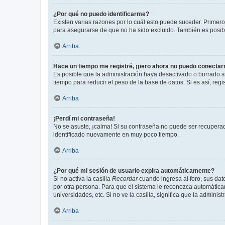
¿Por qué no puedo identificarme?
Existen varias razones por lo cuál esto puede suceder. Primer
para asegurarse de que no ha sido excluido. También es posible
Arriba
Hace un tiempo me registré, ¡pero ahora no puedo conecta
Es posible que la administración haya desactivado o borrado 
tiempo para reducir el peso de la base de datos. Si es así, regi
Arriba
¡Perdí mi contraseña!
No se asuste, ¡calma! Si su contraseña no puede ser recuperada
identificado nuevamente en muy poco tiempo.
Arriba
¿Por qué mi sesión de usuario expira automáticamente?
Si no activa la casilla
Recordar
cuando ingresa al foro, sus dat
por otra persona. Para que el sistema le reconozca automáticam
universidades, etc. Si no ve la casilla, significa que la adminis
Arriba