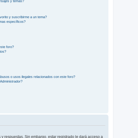
nsajes y temas?
vorito y suscribirme a un tema?
emas específicos?
ste foro?
tos?
busos o usos ilegales relacionados con este foro?
Administrador?
 y respuestas. Sin embargo, estar registrado le dará acceso a