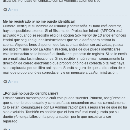
usuarios. Póngase en contacto con La Administración del sitio.
Arriba
Me he registrado ¡y no me puedo identificar!
Primero, verifique su nombre de usuario y contraseña. Si todo está correcto,
hay dos posibles razones. Si el Sistema de Protección Infantil (APPCO) está
activado y cuando se registró eligió la opción
Soy menor de 13 años
entonces
tendrá que seguir algunas instrucciones que se le darán para activar la
cuenta. Algunos foros disponen que las cuentas deben ser activadas, ya sea
por usted mismo o por La Administración, antes de que pueda identificarse;
esta información se le brindará al finalizar el proceso de registro. Si se le envió
un e-mail, siga las instrucciones. Si no recibió ningún e-mail, seguramente la
dirección de correo electrónico que proporcionó no es correcta o tal vez haya
sido capturada por un filtro anti-spam. Si está seguro de que la dirección de e-
mail que proporcionó es correcta, envíe un mensaje a La Administración.
Arriba
¿Por qué no puedo identificarme?
Existen varias razones por lo cuál esto puede suceder. Primero, asegúrese de
que su nombre de usuario y contraseña se encuentren escritos correctamente.
Si lo están, comuníquese con La Administración para asegurarse de que no ha
sido excluido. También es posible que el foro esté mal configurado por su
dueño y/o tenga fallos en la programación, por lo que necesitaría ser
reparado.