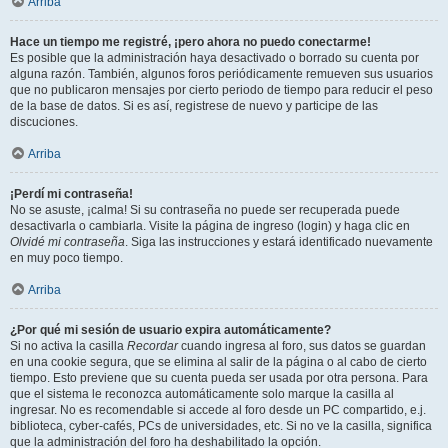
Arriba
Hace un tiempo me registré, ¡pero ahora no puedo conectarme!
Es posible que la administración haya desactivado o borrado su cuenta por
alguna razón. También, algunos foros periódicamente remueven sus usuarios
que no publicaron mensajes por cierto periodo de tiempo para reducir el peso
de la base de datos. Si es así, registrese de nuevo y participe de las
discuciones.
Arriba
¡Perdí mi contraseña!
No se asuste, ¡calma! Si su contraseña no puede ser recuperada puede
desactivarla o cambiarla. Visite la página de ingreso (login) y haga clic en
Olvidé mi contraseña
. Siga las instrucciones y estará identificado nuevamente
en muy poco tiempo.
Arriba
¿Por qué mi sesión de usuario expira automáticamente?
Si no activa la casilla
Recordar
cuando ingresa al foro, sus datos se guardan
en una cookie segura, que se elimina al salir de la página o al cabo de cierto
tiempo. Esto previene que su cuenta pueda ser usada por otra persona. Para
que el sistema le reconozca automáticamente solo marque la casilla al
ingresar. No es recomendable si accede al foro desde un PC compartido, e.j.
biblioteca, cyber-cafés, PCs de universidades, etc. Si no ve la casilla, significa
que la administración del foro ha deshabilitado la opción.