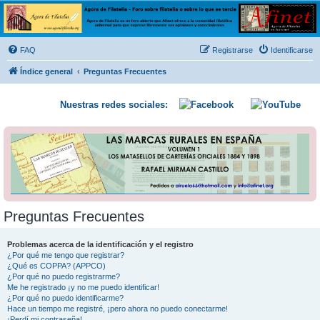
Ágora de Filatelia
Foro sobre filatelia o sobre lo que se tercie. Ágora de Filatelia es un foro abierto que Afinet
ofrece a la comunidad filatélica universal para que exprese libremente sus opiniones y
FAQ
Registrarse
Identificarse
conocimientos
Índice general
Preguntas Frecuentes
Nuestras redes sociales:
Preguntas Frecuentes
Problemas acerca de la identificación y el registro
¿Por qué me tengo que registrar?
¿Qué es COPPA? (APPCO)
¿Por qué no puedo registrarme?
Me he registrado ¡y no me puedo identificar!
¿Por qué no puedo identificarme?
Hace un tiempo me registré, ¡pero ahora no puedo conectarme!
¡Perdí mi contraseña!