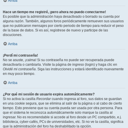
Arriba
Hace un tiempo me registré, ¡pero ahora no puedo conectarme!
Es posible que la administración haya desactivado o borrado su cuenta por
alguna razón. También, algunos foros periódicamente remueven sus usuarios
que no publicaron mensajes por cierto periodo de tiempo para reducir el peso
de la base de datos. Si es así, registrese de nuevo y participe de las
discuciones.
Arriba
¡Perdí mi contraseña!
No se asuste, ¡calma! Si su contraseña no puede ser recuperada puede
desactivarla o cambiarla. Visite la página de ingreso (login) y haga clic en
Olvidé mi contraseña
. Siga las instrucciones y estará identificado nuevamente
en muy poco tiempo.
Arriba
¿Por qué mi sesión de usuario expira automáticamente?
Si no activa la casilla
Recordar
cuando ingresa al foro, sus datos se guardan
en una cookie segura, que se elimina al salir de la página o al cabo de cierto
tiempo. Esto previene que su cuenta pueda ser usada por otra persona. Para
que el sistema le reconozca automáticamente solo marque la casilla al
ingresar. No es recomendable si accede al foro desde un PC compartido, e.j.
biblioteca, cyber-cafés, PCs de universidades, etc. Si no ve la casilla, significa
que la administración del foro ha deshabilitado la opción.