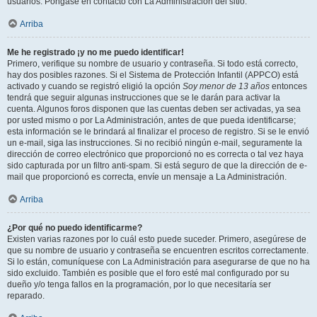
usuarios. Póngase en contacto con La Administración del sitio.
Arriba
Me he registrado ¡y no me puedo identificar!
Primero, verifique su nombre de usuario y contraseña. Si todo está correcto,
hay dos posibles razones. Si el Sistema de Protección Infantil (APPCO) está
activado y cuando se registró eligió la opción
Soy menor de 13 años
entonces
tendrá que seguir algunas instrucciones que se le darán para activar la
cuenta. Algunos foros disponen que las cuentas deben ser activadas, ya sea
por usted mismo o por La Administración, antes de que pueda identificarse;
esta información se le brindará al finalizar el proceso de registro. Si se le envió
un e-mail, siga las instrucciones. Si no recibió ningún e-mail, seguramente la
dirección de correo electrónico que proporcionó no es correcta o tal vez haya
sido capturada por un filtro anti-spam. Si está seguro de que la dirección de e-
mail que proporcionó es correcta, envíe un mensaje a La Administración.
Arriba
¿Por qué no puedo identificarme?
Existen varias razones por lo cuál esto puede suceder. Primero, asegúrese de
que su nombre de usuario y contraseña se encuentren escritos correctamente.
Si lo están, comuníquese con La Administración para asegurarse de que no ha
sido excluido. También es posible que el foro esté mal configurado por su
dueño y/o tenga fallos en la programación, por lo que necesitaría ser
reparado.