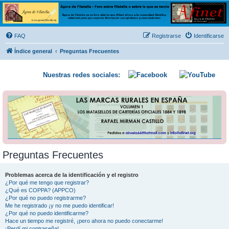
Ágora de Filatelia
Foro sobre filatelia o sobre lo que se tercie. Ágora de Filatelia es un foro abierto que Afinet
ofrece a la comunidad filatélica universal para que exprese libremente sus opiniones y
FAQ
Registrarse
Identificarse
conocimientos
Índice general
Preguntas Frecuentes
Nuestras redes sociales:
Preguntas Frecuentes
Problemas acerca de la identificación y el registro
¿Por qué me tengo que registrar?
¿Qué es COPPA? (APPCO)
¿Por qué no puedo registrarme?
Me he registrado ¡y no me puedo identificar!
¿Por qué no puedo identificarme?
Hace un tiempo me registré, ¡pero ahora no puedo conectarme!
¡Perdí mi contraseña!