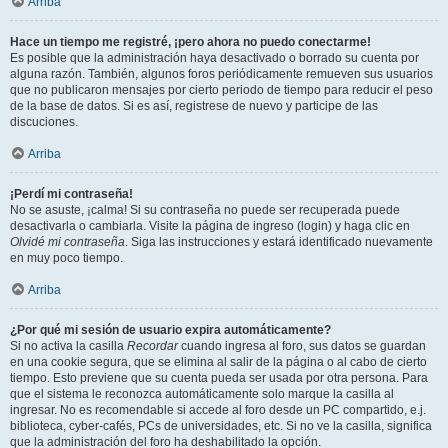
Arriba
Hace un tiempo me registré, ¡pero ahora no puedo conectarme!
Es posible que la administración haya desactivado o borrado su cuenta por
alguna razón. También, algunos foros periódicamente remueven sus usuarios
que no publicaron mensajes por cierto periodo de tiempo para reducir el peso
de la base de datos. Si es así, registrese de nuevo y participe de las
discuciones.
Arriba
¡Perdí mi contraseña!
No se asuste, ¡calma! Si su contraseña no puede ser recuperada puede
desactivarla o cambiarla. Visite la página de ingreso (login) y haga clic en
Olvidé mi contraseña
. Siga las instrucciones y estará identificado nuevamente
en muy poco tiempo.
Arriba
¿Por qué mi sesión de usuario expira automáticamente?
Si no activa la casilla
Recordar
cuando ingresa al foro, sus datos se guardan
en una cookie segura, que se elimina al salir de la página o al cabo de cierto
tiempo. Esto previene que su cuenta pueda ser usada por otra persona. Para
que el sistema le reconozca automáticamente solo marque la casilla al
ingresar. No es recomendable si accede al foro desde un PC compartido, e.j.
biblioteca, cyber-cafés, PCs de universidades, etc. Si no ve la casilla, significa
que la administración del foro ha deshabilitado la opción.