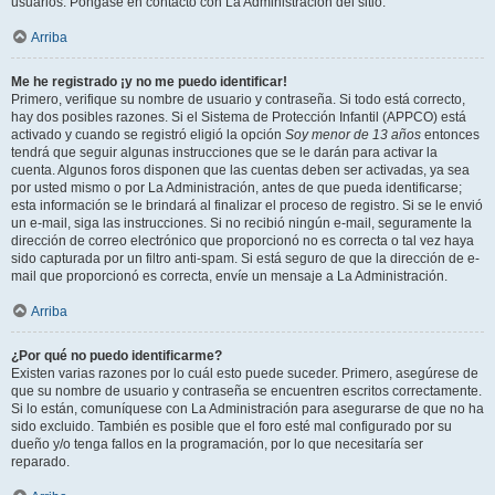
usuarios. Póngase en contacto con La Administración del sitio.
Arriba
Me he registrado ¡y no me puedo identificar!
Primero, verifique su nombre de usuario y contraseña. Si todo está correcto,
hay dos posibles razones. Si el Sistema de Protección Infantil (APPCO) está
activado y cuando se registró eligió la opción
Soy menor de 13 años
entonces
tendrá que seguir algunas instrucciones que se le darán para activar la
cuenta. Algunos foros disponen que las cuentas deben ser activadas, ya sea
por usted mismo o por La Administración, antes de que pueda identificarse;
esta información se le brindará al finalizar el proceso de registro. Si se le envió
un e-mail, siga las instrucciones. Si no recibió ningún e-mail, seguramente la
dirección de correo electrónico que proporcionó no es correcta o tal vez haya
sido capturada por un filtro anti-spam. Si está seguro de que la dirección de e-
mail que proporcionó es correcta, envíe un mensaje a La Administración.
Arriba
¿Por qué no puedo identificarme?
Existen varias razones por lo cuál esto puede suceder. Primero, asegúrese de
que su nombre de usuario y contraseña se encuentren escritos correctamente.
Si lo están, comuníquese con La Administración para asegurarse de que no ha
sido excluido. También es posible que el foro esté mal configurado por su
dueño y/o tenga fallos en la programación, por lo que necesitaría ser
reparado.