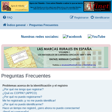
Ágora de Filatelia
Foro sobre filatelia o sobre lo que se tercie. Ágora de Filatelia es un foro abierto que Afinet
ofrece a la comunidad filatélica universal para que exprese libremente sus opiniones y
FAQ
Registrarse
Identificarse
conocimientos
Índice general
Preguntas Frecuentes
Nuestras redes sociales:
Preguntas Frecuentes
Problemas acerca de la identificación y el registro
¿Por qué me tengo que registrar?
¿Qué es COPPA? (APPCO)
¿Por qué no puedo registrarme?
Me he registrado ¡y no me puedo identificar!
¿Por qué no puedo identificarme?
Hace un tiempo me registré, ¡pero ahora no puedo conectarme!
¡Perdí mi contraseña!