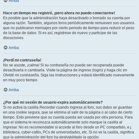
Arriba
Hace un tiempo me registré, ¡pero ahora no puedo conectarme!
Es posible que la administración haya desactivado o borrado su cuenta por
alguna razón. También, algunos foros periódicamente remueven sus usuarios
que no publicaron mensajes por cierto periodo de tiempo para reducir el peso
de la base de datos. Si es así, registrese de nuevo y participe de las
discuciones.
Arriba
¡Perdí mi contraseña!
No se asuste, ¡calma! Si su contraseña no puede ser recuperada puede
desactivarla o cambiarla. Visite la página de ingreso (login) y haga clic en
Olvidé mi contraseña
. Siga las instrucciones y estará identificado nuevamente
en muy poco tiempo.
Arriba
¿Por qué mi sesión de usuario expira automáticamente?
Si no activa la casilla
Recordar
cuando ingresa al foro, sus datos se guardan
en una cookie segura, que se elimina al salir de la página o al cabo de cierto
tiempo. Esto previene que su cuenta pueda ser usada por otra persona. Para
que el sistema le reconozca automáticamente solo marque la casilla al
ingresar. No es recomendable si accede al foro desde un PC compartido, e.j.
biblioteca, cyber-cafés, PCs de universidades, etc. Si no ve la casilla, significa
que la administración del foro ha deshabilitado la opción.