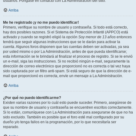
usuarios. Póngase en contacto con La Administración del sitio.
Arriba
Me he registrado ¡y no me puedo identificar!
Primero, verifique su nombre de usuario y contraseña. Si todo está correcto,
hay dos posibles razones. Si el Sistema de Protección Infantil (APPCO) está
activado y cuando se registró eligió la opción
Soy menor de 13 años
entonces
tendrá que seguir algunas instrucciones que se le darán para activar la
cuenta. Algunos foros disponen que las cuentas deben ser activadas, ya sea
por usted mismo o por La Administración, antes de que pueda identificarse;
esta información se le brindará al finalizar el proceso de registro. Si se le envió
un e-mail, siga las instrucciones. Si no recibió ningún e-mail, seguramente la
dirección de correo electrónico que proporcionó no es correcta o tal vez haya
sido capturada por un filtro anti-spam. Si está seguro de que la dirección de e-
mail que proporcionó es correcta, envíe un mensaje a La Administración.
Arriba
¿Por qué no puedo identificarme?
Existen varias razones por lo cuál esto puede suceder. Primero, asegúrese de
que su nombre de usuario y contraseña se encuentren escritos correctamente.
Si lo están, comuníquese con La Administración para asegurarse de que no ha
sido excluido. También es posible que el foro esté mal configurado por su
dueño y/o tenga fallos en la programación, por lo que necesitaría ser
reparado.