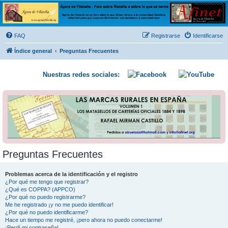
Ágora de Filatelia
Foro sobre filatelia o sobre lo que se tercie. Ágora de Filatelia es un foro abierto que Afinet
ofrece a la comunidad filatélica universal para que exprese libremente sus opiniones y
FAQ
Registrarse
Identificarse
conocimientos
Índice general
Preguntas Frecuentes
Nuestras redes sociales:
Preguntas Frecuentes
Problemas acerca de la identificación y el registro
¿Por qué me tengo que registrar?
¿Qué es COPPA? (APPCO)
¿Por qué no puedo registrarme?
Me he registrado ¡y no me puedo identificar!
¿Por qué no puedo identificarme?
Hace un tiempo me registré, ¡pero ahora no puedo conectarme!
¡Perdí mi contraseña!