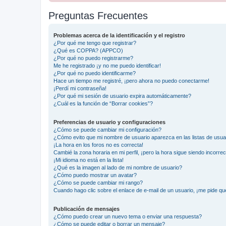
Preguntas Frecuentes
Problemas acerca de la identificación y el registro
¿Por qué me tengo que registrar?
¿Qué es COPPA? (APPCO)
¿Por qué no puedo registrarme?
Me he registrado ¡y no me puedo identificar!
¿Por qué no puedo identificarme?
Hace un tiempo me registré, ¡pero ahora no puedo conectarme!
¡Perdí mi contraseña!
¿Por qué mi sesión de usuario expira automáticamente?
¿Cuál es la función de “Borrar cookies”?
Preferencias de usuario y configuraciones
¿Cómo se puede cambiar mi configuración?
¿Cómo evito que mi nombre de usuario aparezca en las listas de usu
¡La hora en los foros no es correcta!
Cambié la zona horaria en mi perfil, ¡pero la hora sigue siendo incorrec
¡Mi idioma no está en la lista!
¿Qué es la imagen al lado de mi nombre de usuario?
¿Cómo puedo mostrar un avatar?
¿Cómo se puede cambiar mi rango?
Cuando hago clic sobre el enlace de e-mail de un usuario, ¡me pide qu
Publicación de mensajes
¿Cómo puedo crear un nuevo tema o enviar una respuesta?
¿Cómo se puede editar o borrar un mensaje?