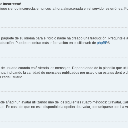
do incorrecto!
 sigue siendo incorrecta, entonces la hora almacenada en el servidor es errónea. P
 paquete de su idioma para el foro o nadie ha creado una traducción. Pregúntele a
 traducción. Puede encontrar más información en el sitio web de
phpBB
®
suario cuando esté viendo los mensajes. Dependiendo de la plantilla que utilice
ntos, indicando la cantidad de mensajes publicados por usted o su estatus dentro
a cada usuario.
ede añadir un avatar utilizando uno de los siguientes cuatro métodos: Gravatar, Ga
s. En caso de que no este disponible la opción de avatar, comuníquese con La Ad