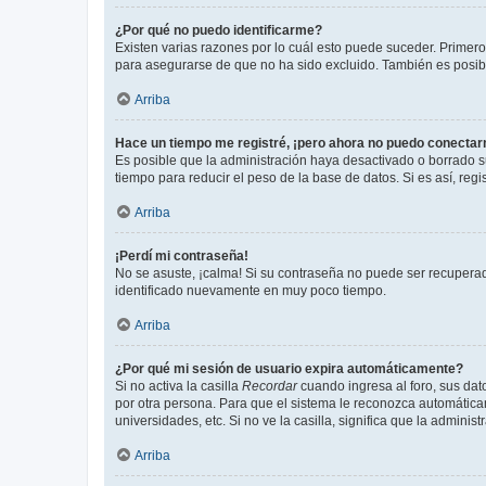
¿Por qué no puedo identificarme?
Existen varias razones por lo cuál esto puede suceder. Primer
para asegurarse de que no ha sido excluido. También es posible
Arriba
Hace un tiempo me registré, ¡pero ahora no puedo conecta
Es posible que la administración haya desactivado o borrado 
tiempo para reducir el peso de la base de datos. Si es así, regi
Arriba
¡Perdí mi contraseña!
No se asuste, ¡calma! Si su contraseña no puede ser recuperada
identificado nuevamente en muy poco tiempo.
Arriba
¿Por qué mi sesión de usuario expira automáticamente?
Si no activa la casilla
Recordar
cuando ingresa al foro, sus dat
por otra persona. Para que el sistema le reconozca automáticam
universidades, etc. Si no ve la casilla, significa que la adminis
Arriba