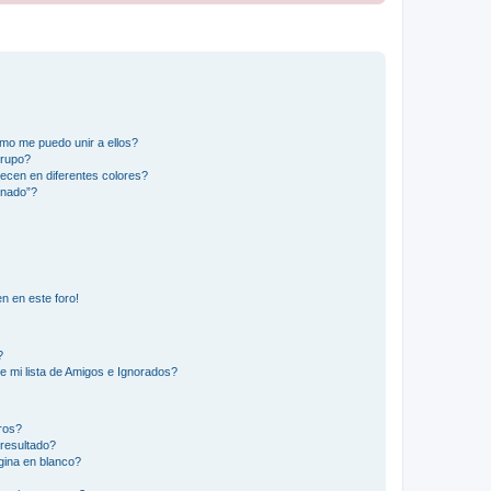
mo me puedo unir a ellos?
Grupo?
ecen en diferentes colores?
inado”?
n en este foro!
?
e mi lista de Amigos e Ignorados?
ros?
resultado?
ina en blanco?