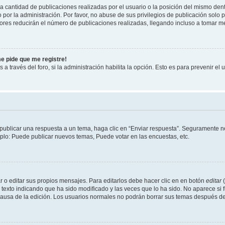
cantidad de publicaciones realizadas por el usuario o la posición del mismo dentr
r la administración. Por favor, no abuse de sus privilegios de publicación solo p
ores reducirán el número de publicaciones realizadas, llegando incluso a tomar me
me pide que me registre!
 a través del foro, si la administración habilita la opción. Esto es para prevenir e
publicar una respuesta a un tema, haga clic en “Enviar respuesta”. Seguramente ne
mplo: Puede publicar nuevos temas, Puede votar en las encuestas, etc.
 o editar sus propios mensajes. Para editarlos debe hacer clic en en botón
editar
(
texto indicando que ha sido modificado y las veces que lo ha sido. No aparece si 
a causa de la edición. Los usuarios normales no podrán borrar sus temas después 