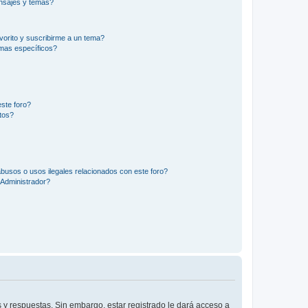
nsajes y temas?
vorito y suscribirme a un tema?
emas específicos?
ste foro?
tos?
busos o usos ilegales relacionados con este foro?
Administrador?
 y respuestas. Sin embargo, estar registrado le dará acceso a