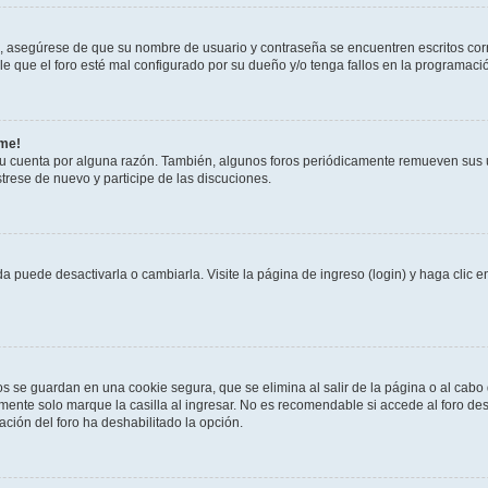
o, asegúrese de que su nombre de usuario y contraseña se encuentren escritos co
 que el foro esté mal configurado por su dueño y/o tenga fallos en la programació
rme!
su cuenta por alguna razón. También, algunos foros periódicamente remueven sus 
strese de nuevo y participe de las discuciones.
 puede desactivarla o cambiarla. Visite la página de ingreso (login) y haga clic 
os se guardan en una cookie segura, que se elimina al salir de la página o al cab
ente solo marque la casilla al ingresar. No es recomendable si accede al foro des
tración del foro ha deshabilitado la opción.