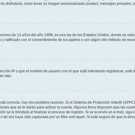
no disfrutaría, como tener su imagen personalizada (avatar), mensajes privados, s
res de 13 años del año 1998, es una ley de los Estados Unidos, donde se solicita 
to y ratificado con el consentimiento de los padres o con algún otro método de rec
ección IP o que el nombre de usuario con el que está intentando registrarse, esté 
l sitio.
stá correcto, hay dos posibles razones. Si el Sistema de Protección Infantil (APPC
iones que se le darán para activar la cuenta. Algunos foros disponen que las cuen
ón se le brindará al finalizar el proceso de registro. Si se le envió un e-mail, siga
o tal vez haya sido capturada por un filtro anti-spam. Si está seguro de que la di