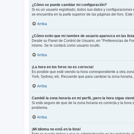
¿Cómo se puede cambiar mi configuración?
Si es un usuario registrado, todos sus datos y configuraciones
se encuentra en la parte superior de las páginas del foro. Este
Arriba
¿Cómo evito que mi nombre de usuario aparezca en las list
Desde su Panel de Control de Usuario, en “Preferencias de For
mismo. Se le contará como usuario oculto.
Arriba
¡La hora en los foros no es correcta!
Es posible que esté viendo la hora correspondiente a otra zona 
York, Sydney, etc. Recuerde que para cambiar la zona horaria,
Arriba
Cambié la zona horaria en mi perfil, ¡pero la hora sigue sien
Si está seguro de que de la zona horaria es correcta y la hora
problema.
Arriba
¡Mi idioma no está en la lista!
Esto se puede deber a que la administración no ha instalado el