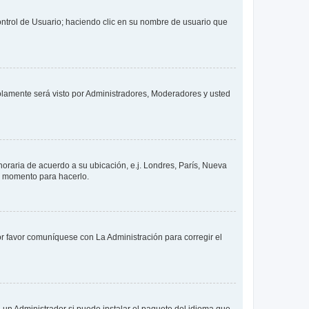
Control de Usuario; haciendo clic en su nombre de usuario que
solamente será visto por Administradores, Moderadores y usted
 horaria de acuerdo a su ubicación, e.j. Londres, París, Nueva
en momento para hacerlo.
or favor comuníquese con La Administración para corregir el
 un Administrador si puede instalar el paquete del idioma que