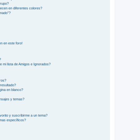
Grupo?
ecen en diferentes colores?
inado”?
n en este foro!
?
e mi lista de Amigos e Ignorados?
ros?
resultado?
ina en blanco?
nsajes y temas?
vorito y suscribirme a un tema?
emas específicos?