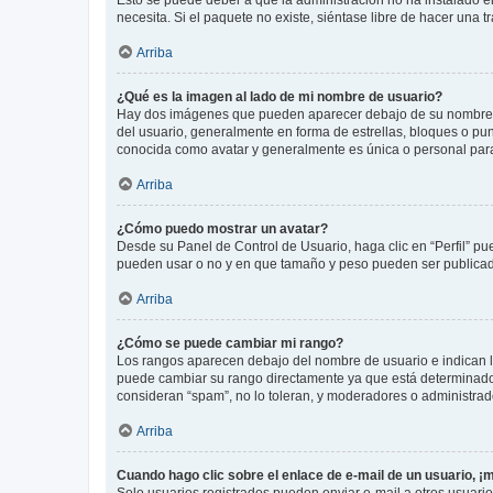
necesita. Si el paquete no existe, siéntase libre de hacer una
Arriba
¿Qué es la imagen al lado de mi nombre de usuario?
Hay dos imágenes que pueden aparecer debajo de su nombre de u
del usuario, generalmente en forma de estrellas, bloques o pu
conocida como avatar y generalmente es única o personal par
Arriba
¿Cómo puedo mostrar un avatar?
Desde su Panel de Control de Usuario, haga clic en “Perfil” pu
pueden usar o no y en que tamaño y peso pueden ser publicada
Arriba
¿Cómo se puede cambiar mi rango?
Los rangos aparecen debajo del nombre de usuario e indican la 
puede cambiar su rango directamente ya que está determinado po
consideran “spam”, no lo toleran, y moderadores o administrad
Arriba
Cuando hago clic sobre el enlace de e-mail de un usuario, ¡
Solo usuarios registrados pueden enviar e-mail a otros usuarios