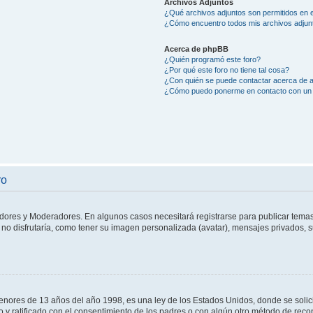
Archivos Adjuntos
¿Qué archivos adjuntos son permitidos en e
¿Cómo encuentro todos mis archivos adjun
Acerca de phpBB
¿Quién programó este foro?
¿Por qué este foro no tiene tal cosa?
¿Con quién se puede contactar acerca de a
¿Cómo puedo ponerme en contacto con un 
ro
adores y Moderadores. En algunos casos necesitará registrarse para publicar temas
no disfrutaría, como tener su imagen personalizada (avatar), mensajes privados, s
res de 13 años del año 1998, es una ley de los Estados Unidos, donde se solicita 
to y ratificado con el consentimiento de los padres o con algún otro método de rec