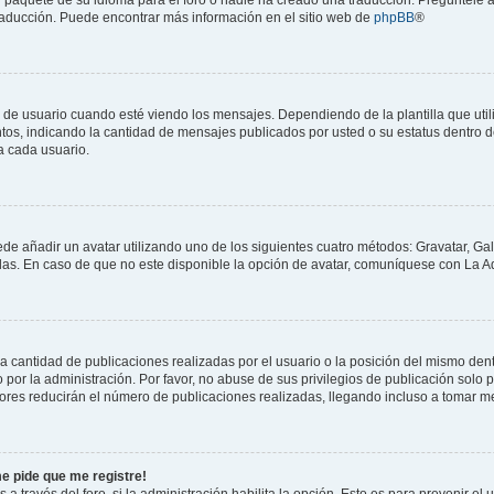
 traducción. Puede encontrar más información en el sitio web de
phpBB
®
suario cuando esté viendo los mensajes. Dependiendo de la plantilla que utilice
ntos, indicando la cantidad de mensajes publicados por usted o su estatus dentro
a cada usuario.
ede añadir un avatar utilizando uno de los siguientes cuatro métodos: Gravatar, Ga
s. En caso de que no este disponible la opción de avatar, comuníquese con La Ad
cantidad de publicaciones realizadas por el usuario o la posición del mismo dentr
r la administración. Por favor, no abuse de sus privilegios de publicación solo p
ores reducirán el número de publicaciones realizadas, llegando incluso a tomar me
me pide que me registre!
 a través del foro, si la administración habilita la opción. Esto es para prevenir e