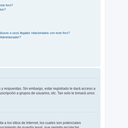
ste foro?
tos?
busos o usos ilegales relacionados con este foro?
Administrador?
 y respuestas. Sin embargo, estar registrado le dará acceso a
uscripción a grupos de usuarios, etc. Tan solo le tomará unos
a los sitios de Internet, los cuales son potenciales
onocimiento de guardia legal, que permita recolectar