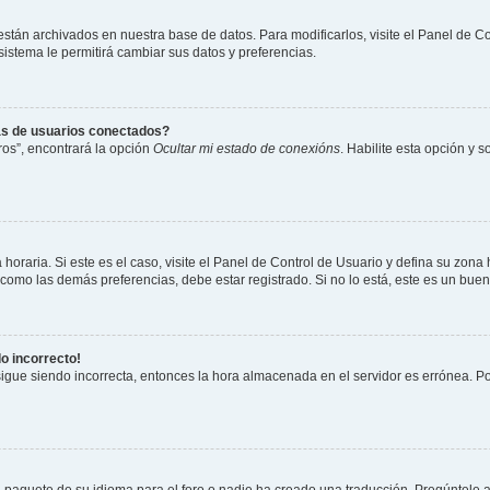
 están archivados en nuestra base de datos. Para modificarlos, visite el Panel de 
 sistema le permitirá cambiar sus datos y preferencias.
as de usuarios conectados?
os”, encontrará la opción
Ocultar mi estado de conexións
. Habilite esta opción y 
horaria. Si este es el caso, visite el Panel de Control de Usuario y defina su zona
 como las demás preferencias, debe estar registrado. Si no lo está, este es un bu
do incorrecto!
 sigue siendo incorrecta, entonces la hora almacenada en el servidor es errónea. P
 paquete de su idioma para el foro o nadie ha creado una traducción. Pregúntele a