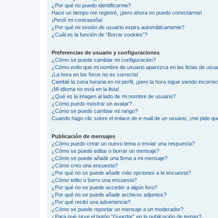
¿Por qué no puedo identificarme?
Hace un tiempo me registré, ¡pero ahora no puedo conectarme!
¡Perdí mi contraseña!
¿Por qué mi sesión de usuario expira automáticamente?
¿Cuál es la función de “Borrar cookies”?
Preferencias de usuario y configuraciones
¿Cómo se puede cambiar mi configuración?
¿Cómo evito que mi nombre de usuario aparezca en las listas de usu
¡La hora en los foros no es correcta!
Cambié la zona horaria en mi perfil, ¡pero la hora sigue siendo incorrec
¡Mi idioma no está en la lista!
¿Qué es la imagen al lado de mi nombre de usuario?
¿Cómo puedo mostrar un avatar?
¿Cómo se puede cambiar mi rango?
Cuando hago clic sobre el enlace de e-mail de un usuario, ¡me pide qu
Publicación de mensajes
¿Cómo puedo crear un nuevo tema o enviar una respuesta?
¿Cómo se puede editar o borrar un mensaje?
¿Cómo se puede añadir una firma a mi mensaje?
¿Cómo creo una encuesta?
¿Por qué no se puede añadir más opciones a la encuesta?
¿Cómo edito o borro una encuesta?
¿Por qué no se puede acceder a algún foro?
¿Por qué no se puede añadir archivos adjuntos?
¿Por qué recibí una advertencia?
¿Cómo se puede reportar un mensaje a un moderador?
¿Para qué sirve el botón “Guardar” en la publicación de temas?