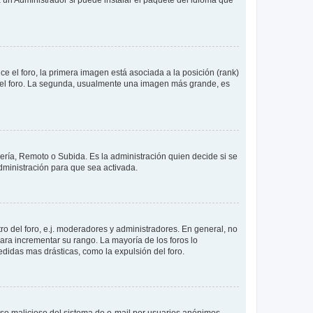
 el foro, la primera imagen está asociada a la posición (rank)
 del foro. La segunda, usualmente una imagen más grande, es
lería, Remoto o Subida. Es la administración quien decide si se
ministración para que sea activada.
o del foro, e.j. moderadores y administradores. En general, no
ara incrementar su rango. La mayoría de los foros lo
didas mas drásticas, como la expulsión del foro.
l uso malicioso del sistema de e-mail por usuarios anónimos.