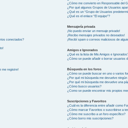
¿Cómo me convierto en Responsable del 
¿Por qué algunos Grupos de Usuarios apar
¿Qué es un “Grupo de Usuarios predeterm
¿Qué es el enlace “El equipo”?
Mensajería privada
¡No puedo enviar un mensaje privado!
¡Recibo mensajes privados no deseados!
arios conectados?
¡Recibí spam o correos maliciosos de alguie
to!
Amigos e Ignorados
¿Qué es la lista de Mis Amigos e Ignorados
¿Cómo se puede añadir o borrar usuarios d
Búsqueda en los foros
e me registre!
¿Cómo se puede buscar en uno o varios fo
¿Por qué mi búsqueda me devuelve ningún 
¿Por qué mi búsqueda me devuelve una pág
¿Cómo busco usuarios?
¿Como se puede encontrar mis propios me
Suscripciones y Favoritos
¿Cuál es la diferencia entre añadir como Fa
¿Cómo marcar Favoritos o suscribirse a t
¿Cómo me suscribo a un foro específico?
¿Cómo borro mis suscripciones?