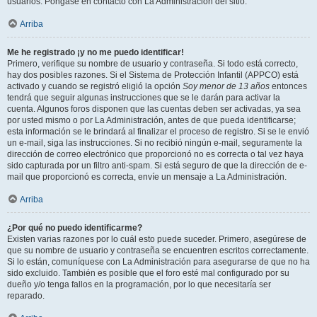
usuarios. Póngase en contacto con La Administración del sitio.
Arriba
Me he registrado ¡y no me puedo identificar!
Primero, verifique su nombre de usuario y contraseña. Si todo está correcto,
hay dos posibles razones. Si el Sistema de Protección Infantil (APPCO) está
activado y cuando se registró eligió la opción
Soy menor de 13 años
entonces
tendrá que seguir algunas instrucciones que se le darán para activar la
cuenta. Algunos foros disponen que las cuentas deben ser activadas, ya sea
por usted mismo o por La Administración, antes de que pueda identificarse;
esta información se le brindará al finalizar el proceso de registro. Si se le envió
un e-mail, siga las instrucciones. Si no recibió ningún e-mail, seguramente la
dirección de correo electrónico que proporcionó no es correcta o tal vez haya
sido capturada por un filtro anti-spam. Si está seguro de que la dirección de e-
mail que proporcionó es correcta, envíe un mensaje a La Administración.
Arriba
¿Por qué no puedo identificarme?
Existen varias razones por lo cuál esto puede suceder. Primero, asegúrese de
que su nombre de usuario y contraseña se encuentren escritos correctamente.
Si lo están, comuníquese con La Administración para asegurarse de que no ha
sido excluido. También es posible que el foro esté mal configurado por su
dueño y/o tenga fallos en la programación, por lo que necesitaría ser
reparado.