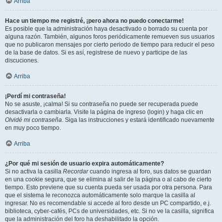
Arriba
Hace un tiempo me registré, ¡pero ahora no puedo conectarme!
Es posible que la administración haya desactivado o borrado su cuenta por
alguna razón. También, algunos foros periódicamente remueven sus usuarios
que no publicaron mensajes por cierto periodo de tiempo para reducir el peso
de la base de datos. Si es así, registrese de nuevo y participe de las
discuciones.
Arriba
¡Perdí mi contraseña!
No se asuste, ¡calma! Si su contraseña no puede ser recuperada puede
desactivarla o cambiarla. Visite la página de ingreso (login) y haga clic en
Olvidé mi contraseña
. Siga las instrucciones y estará identificado nuevamente
en muy poco tiempo.
Arriba
¿Por qué mi sesión de usuario expira automáticamente?
Si no activa la casilla
Recordar
cuando ingresa al foro, sus datos se guardan
en una cookie segura, que se elimina al salir de la página o al cabo de cierto
tiempo. Esto previene que su cuenta pueda ser usada por otra persona. Para
que el sistema le reconozca automáticamente solo marque la casilla al
ingresar. No es recomendable si accede al foro desde un PC compartido, e.j.
biblioteca, cyber-cafés, PCs de universidades, etc. Si no ve la casilla, significa
que la administración del foro ha deshabilitado la opción.