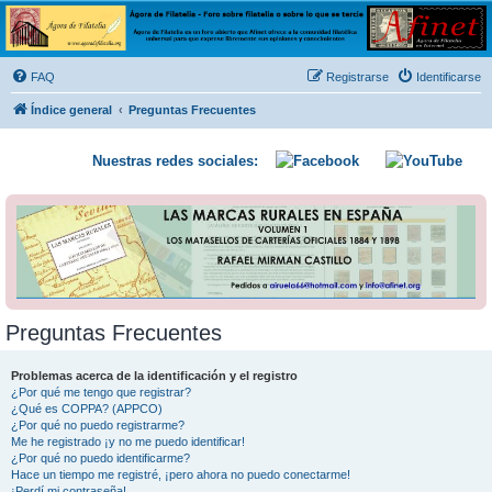
Ágora de Filatelia
Foro sobre filatelia o sobre lo que se tercie. Ágora de Filatelia es un foro abierto que Afinet
ofrece a la comunidad filatélica universal para que exprese libremente sus opiniones y
FAQ
Registrarse
Identificarse
conocimientos
Índice general
Preguntas Frecuentes
Nuestras redes sociales:
Preguntas Frecuentes
Problemas acerca de la identificación y el registro
¿Por qué me tengo que registrar?
¿Qué es COPPA? (APPCO)
¿Por qué no puedo registrarme?
Me he registrado ¡y no me puedo identificar!
¿Por qué no puedo identificarme?
Hace un tiempo me registré, ¡pero ahora no puedo conectarme!
¡Perdí mi contraseña!