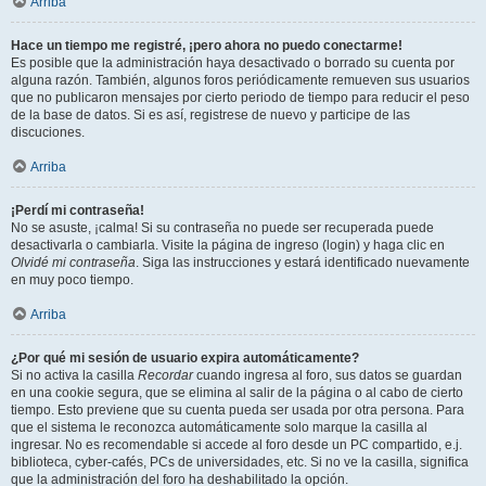
Arriba
Hace un tiempo me registré, ¡pero ahora no puedo conectarme!
Es posible que la administración haya desactivado o borrado su cuenta por
alguna razón. También, algunos foros periódicamente remueven sus usuarios
que no publicaron mensajes por cierto periodo de tiempo para reducir el peso
de la base de datos. Si es así, registrese de nuevo y participe de las
discuciones.
Arriba
¡Perdí mi contraseña!
No se asuste, ¡calma! Si su contraseña no puede ser recuperada puede
desactivarla o cambiarla. Visite la página de ingreso (login) y haga clic en
Olvidé mi contraseña
. Siga las instrucciones y estará identificado nuevamente
en muy poco tiempo.
Arriba
¿Por qué mi sesión de usuario expira automáticamente?
Si no activa la casilla
Recordar
cuando ingresa al foro, sus datos se guardan
en una cookie segura, que se elimina al salir de la página o al cabo de cierto
tiempo. Esto previene que su cuenta pueda ser usada por otra persona. Para
que el sistema le reconozca automáticamente solo marque la casilla al
ingresar. No es recomendable si accede al foro desde un PC compartido, e.j.
biblioteca, cyber-cafés, PCs de universidades, etc. Si no ve la casilla, significa
que la administración del foro ha deshabilitado la opción.