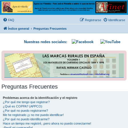
Ágora de Filatelia
Foro sobre filatelia o sobre lo que se tercie. Ágora de Filatelia es un foro abierto que Afinet
ofrece a la comunidad filatélica universal para que exprese libremente sus opiniones y
FAQ
Registrarse
Identificarse
conocimientos
Índice general
Preguntas Frecuentes
Nuestras redes sociales:
Preguntas Frecuentes
Problemas acerca de la identificación y el registro
¿Por qué me tengo que registrar?
¿Qué es COPPA? (APPCO)
¿Por qué no puedo registrarme?
Me he registrado ¡y no me puedo identificar!
¿Por qué no puedo identificarme?
Hace un tiempo me registré, ¡pero ahora no puedo conectarme!
¡Perdí mi contraseña!