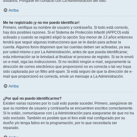
usuarios. Póngase en contacto con La Administración del sitio.
Arriba
Me he registrado ¡y no me puedo identificar!
Primero, verifique su nombre de usuario y contraseña. Si todo está correcto,
hay dos posibles razones. Si el Sistema de Protección Infantil (APPCO) está
activado y cuando se registró eligió la opción
Soy menor de 13 años
entonces
tendrá que seguir algunas instrucciones que se le darán para activar la
cuenta. Algunos foros disponen que las cuentas deben ser activadas, ya sea
por usted mismo o por La Administración, antes de que pueda identificarse;
esta información se le brindará al finalizar el proceso de registro. Si se le envió
un e-mail, siga las instrucciones. Si no recibió ningún e-mail, seguramente la
dirección de correo electrónico que proporcionó no es correcta o tal vez haya
sido capturada por un filtro anti-spam. Si está seguro de que la dirección de e-
mail que proporcionó es correcta, envíe un mensaje a La Administración.
Arriba
¿Por qué no puedo identificarme?
Existen varias razones por lo cuál esto puede suceder. Primero, asegúrese de
que su nombre de usuario y contraseña se encuentren escritos correctamente.
Si lo están, comuníquese con La Administración para asegurarse de que no ha
sido excluido. También es posible que el foro esté mal configurado por su
dueño y/o tenga fallos en la programación, por lo que necesitaría ser
reparado.