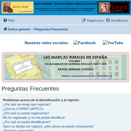
Ágora de Filatelia
Foro sobre filatelia o sobre lo que se tercie. Ágora de Filatelia es un foro abierto que Afinet
ofrece a la comunidad filatélica universal para que exprese libremente sus opiniones y
FAQ
Registrarse
Identificarse
conocimientos
Índice general
Preguntas Frecuentes
Nuestras redes sociales:
Preguntas Frecuentes
Problemas acerca de la identificación y el registro
¿Por qué me tengo que registrar?
¿Qué es COPPA? (APPCO)
¿Por qué no puedo registrarme?
Me he registrado ¡y no me puedo identificar!
¿Por qué no puedo identificarme?
Hace un tiempo me registré, ¡pero ahora no puedo conectarme!
¡Perdí mi contraseña!