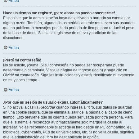
Arriba
Hace un tiempo me registré, ¡pero ahora no puedo conectarme!
Es posible que la administración haya desactivado o borrado su cuenta por
alguna razón. También, algunos foros periódicamente remueven sus usuarios
que no publicaron mensajes por cierto periodo de tiempo para reducir el peso
de la base de datos. Si es así, registrese de nuevo y participe de las
discuciones.
Arriba
¡Perdí mi contraseña!
No se asuste, ¡calma! Si su contraseña no puede ser recuperada puede
desactivarla o cambiarla. Visite la página de ingreso (login) y haga clic en
Olvidé mi contraseña
. Siga las instrucciones y estará identificado nuevamente
en muy poco tiempo.
Arriba
¿Por qué mi sesión de usuario expira automáticamente?
Si no activa la casilla
Recordar
cuando ingresa al foro, sus datos se guardan
en una cookie segura, que se elimina al salir de la página o al cabo de cierto
tiempo. Esto previene que su cuenta pueda ser usada por otra persona. Para
que el sistema le reconozca automáticamente solo marque la casilla al
ingresar. No es recomendable si accede al foro desde un PC compartido, e.j.
biblioteca, cyber-cafés, PCs de universidades, etc. Si no ve la casilla, significa
que la administración del foro ha deshabilitado la opción.