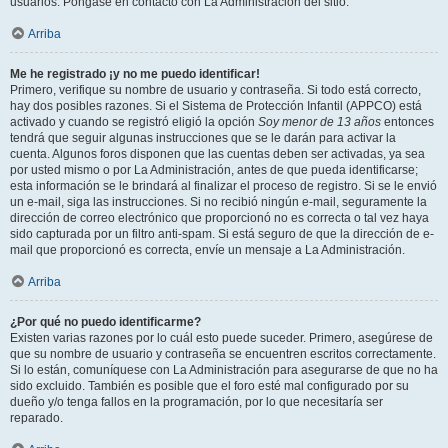
usuarios. Póngase en contacto con La Administración del sitio.
Arriba
Me he registrado ¡y no me puedo identificar!
Primero, verifique su nombre de usuario y contraseña. Si todo está correcto,
hay dos posibles razones. Si el Sistema de Protección Infantil (APPCO) está
activado y cuando se registró eligió la opción
Soy menor de 13 años
entonces
tendrá que seguir algunas instrucciones que se le darán para activar la
cuenta. Algunos foros disponen que las cuentas deben ser activadas, ya sea
por usted mismo o por La Administración, antes de que pueda identificarse;
esta información se le brindará al finalizar el proceso de registro. Si se le envió
un e-mail, siga las instrucciones. Si no recibió ningún e-mail, seguramente la
dirección de correo electrónico que proporcionó no es correcta o tal vez haya
sido capturada por un filtro anti-spam. Si está seguro de que la dirección de e-
mail que proporcionó es correcta, envíe un mensaje a La Administración.
Arriba
¿Por qué no puedo identificarme?
Existen varias razones por lo cuál esto puede suceder. Primero, asegúrese de
que su nombre de usuario y contraseña se encuentren escritos correctamente.
Si lo están, comuníquese con La Administración para asegurarse de que no ha
sido excluido. También es posible que el foro esté mal configurado por su
dueño y/o tenga fallos en la programación, por lo que necesitaría ser
reparado.