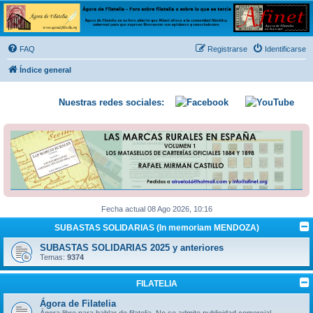
Ágora de Filatelia
Foro sobre filatelia o sobre lo que se tercie. Ágora de Filatelia es un foro abierto que Afinet
ofrece a la comunidad filatélica universal para que exprese libremente sus opiniones y
FAQ
Registrarse
Identificarse
conocimientos
Índice general
Nuestras redes sociales:
Fecha actual 08 Ago 2026, 10:16
SUBASTAS SOLIDARIAS (In memoriam MENDOZA)
SUBASTAS SOLIDARIAS 2025 y anteriores
Temas:
9374
FILATELIA
Ágora de Filatelia
Ágora libre para hablar de filatelia. No se admite publicidad comercial.