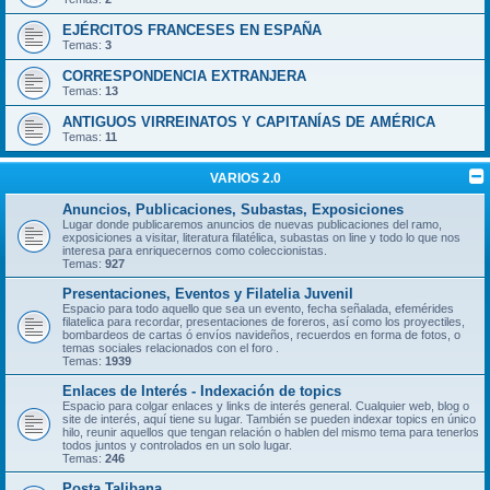
EJÉRCITOS FRANCESES EN ESPAÑA
Temas:
3
CORRESPONDENCIA EXTRANJERA
Temas:
13
ANTIGUOS VIRREINATOS Y CAPITANÍAS DE AMÉRICA
Temas:
11
VARIOS 2.0
Anuncios, Publicaciones, Subastas, Exposiciones
Lugar donde publicaremos anuncios de nuevas publicaciones del ramo,
exposiciones a visitar, literatura filatélica, subastas on line y todo lo que nos
interesa para enriquecernos como coleccionistas.
Temas:
927
Presentaciones, Eventos y Filatelia Juvenil
Espacio para todo aquello que sea un evento, fecha señalada, efemérides
filatelica para recordar, presentaciones de foreros, así como los proyectiles,
bombardeos de cartas ó envíos navideños, recuerdos en forma de fotos, o
temas sociales relacionados con el foro .
Temas:
1939
Enlaces de Interés - Indexación de topics
Espacio para colgar enlaces y links de interés general. Cualquier web, blog o
site de interés, aquí tiene su lugar. También se pueden indexar topics en único
hilo, reunir aquellos que tengan relación o hablen del mismo tema para tenerlos
todos juntos y controlados en un solo lugar.
Temas:
246
Posta Talibana