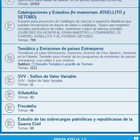
Temas:
10363
Catalogaciones y Estudios (In memoriam JOSELLITO y
SETOBO)
Espacio para proyectos de Catálogos de marcas o aspectos filatélicos que
puedan reordenarse en bases de datos o catálogos. Topics que engloben
estudios particulares de sellos, emisiones o tipos de efectos postales
(SUBFORO EN HONOR AL GRAN MAESTRO y COMPAÑERO, EL
FORERO JOSELLITO Y EL FORERO SETOBO)
Temas:
799
Temática y Emisiones de paises Extranjeros
Temáticas ya sean Dinosaurios, Sumerios, Actores de Cine, Ajedrez, Sartenes
en la Filatelia. También para charlar de los programas de emisiones de países
extranjeros, sus sellos y sus motivos
Subforo:
Desafío Temático Lazarillo de Tormes
Temas:
1121
SVV - Sellos de Valor Variable
SVV - Sellos de Valor Variable
Temas:
11
Viñetofilia
Temas:
42
Fiscatelia
Temas:
46
Estudio de las sobrecargas patrióticas y republicanas de la
Guerra Civil
Temas:
68
PREFILATELIA 2.0